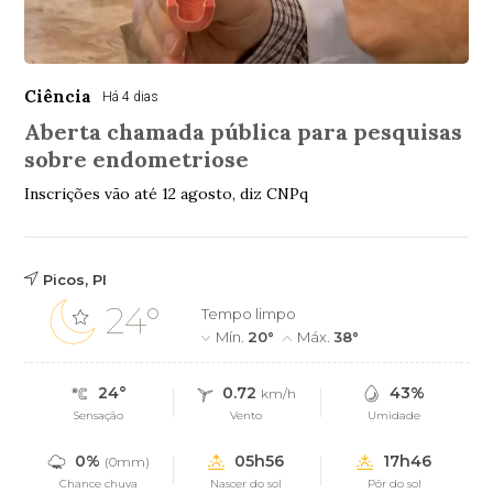
Ciência
Há 4 dias
Aberta chamada pública para pesquisas
sobre endometriose
Inscrições vão até 12 agosto, diz CNPq
Picos, PI
24°
Tempo limpo
Mín.
20°
Máx.
38°
24°
0.72
43%
km/h
Sensação
Vento
Umidade
0%
05h56
17h46
(0mm)
Chance chuva
Nascer do sol
Pôr do sol