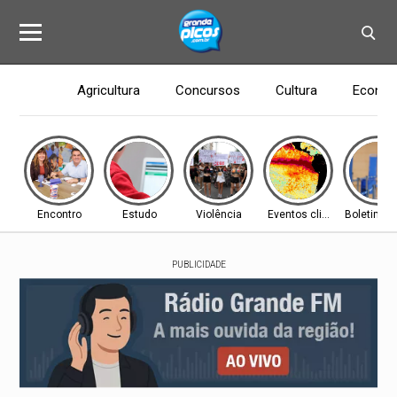
Agricultura
Concursos
Cultura
Econom
Encontro
Estudo
Violência
Eventos climáticos
Boletim In
PUBLICIDADE