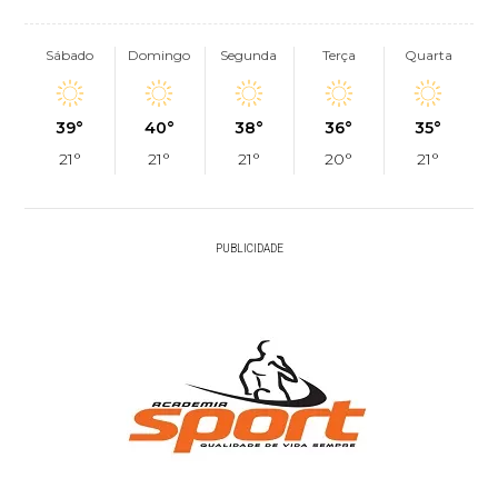
Sábado
Domingo
Segunda
Terça
Quarta
39°
40°
38°
36°
35°
21°
21°
21°
20°
21°
PUBLICIDADE