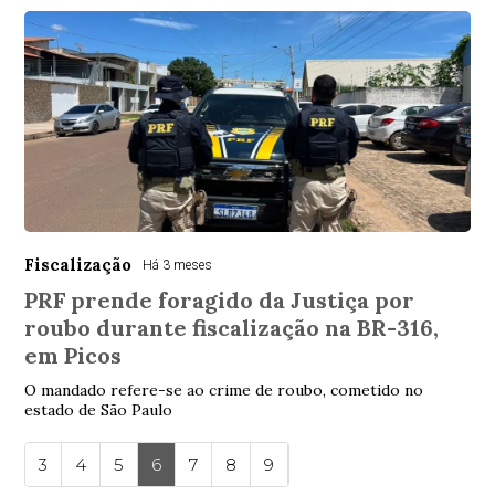
Fiscalização
Há 3 meses
PRF prende foragido da Justiça por
roubo durante fiscalização na BR-316,
em Picos
O mandado refere-se ao crime de roubo, cometido no
estado de São Paulo
3
4
5
6
7
8
9