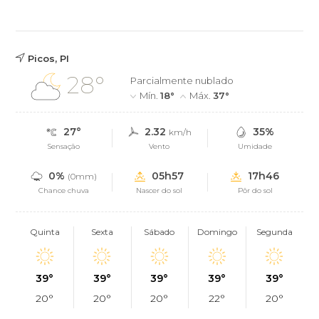
Picos, PI
28°
Parcialmente nublado
Mín.
18°
Máx.
37°
27°
2.32
35%
km/h
Sensação
Vento
Umidade
0%
05h57
17h46
(0mm)
Chance chuva
Nascer do sol
Pôr do sol
Quinta
Sexta
Sábado
Domingo
Segunda
39°
39°
39°
39°
39°
20°
20°
20°
22°
20°