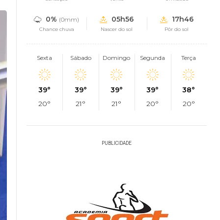
0%
05h56
17h46
(0mm)
Chance chuva
Nascer do sol
Pôr do sol
Sexta
Sábado
Domingo
Segunda
Terça
39°
39°
39°
39°
38°
20°
21°
21°
20°
20°
PUBLICIDADE