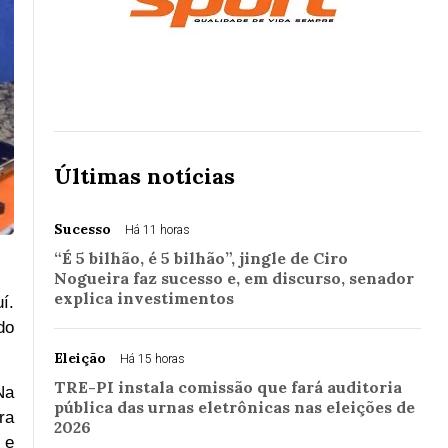
Últimas notícias
Sucesso
Há 11 horas
“É 5 bilhão, é 5 bilhão”, jingle de Ciro
Nogueira faz sucesso e, em discurso, senador
explica investimentos
í.
do
Eleição
Há 15 horas
TRE-PI instala comissão que fará auditoria
Na
pública das urnas eletrônicas nas eleições de
ra
2026
 e