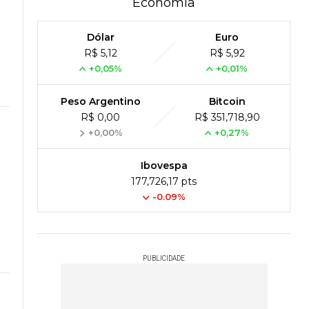
Economia
Dólar
Euro
R$ 5,12
R$ 5,92
+0,05%
+0,01%
Peso Argentino
Bitcoin
R$ 0,00
R$ 351,718,90
+0,00%
+0,27%
Ibovespa
177,726,17 pts
-0.09%
PUBLICIDADE