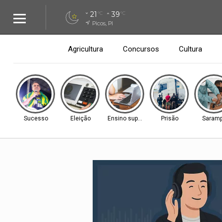
21
39
°C
°C
Picos, PI
Agricultura
Concursos
Cultura
Sucesso
Eleição
Ensino superior
Prisão
Saram