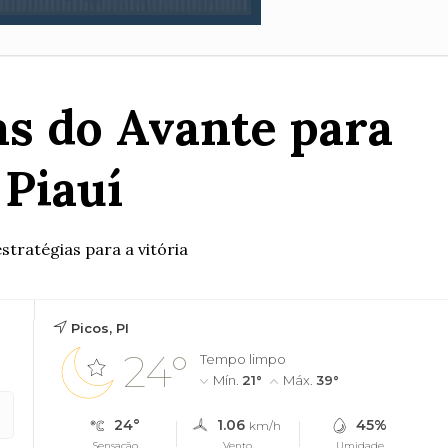
as do Avante para
 Piauí
stratégias para a vitória
Picos, PI
24°
Tempo limpo
Mín.
21°
Máx.
39°
24°
1.06
45%
km/h
Sensação
Vento
Umidade