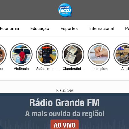
Economia
Educação
Esportes
Internacional
Po
po
Violência
Saúde mental
Clandestinidade
Inscrições
Alepi
PUBLICIDADE