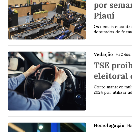
por seman
Piauí
Os demais encontro
deputados de forma 
Vedação
Há 2 dias
TSE proíb
eleitoral
Corte manteve multa
2024 por utilizar a
Homologação
Há