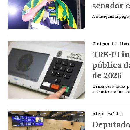
senador e
A musiquinha pegou
Eleição
Há 15 hora
TRE-PI in
pública d
de 2026
Urnas escolhidas pa
autênticos e funci
Alepi
Há 2 dias
Deputado