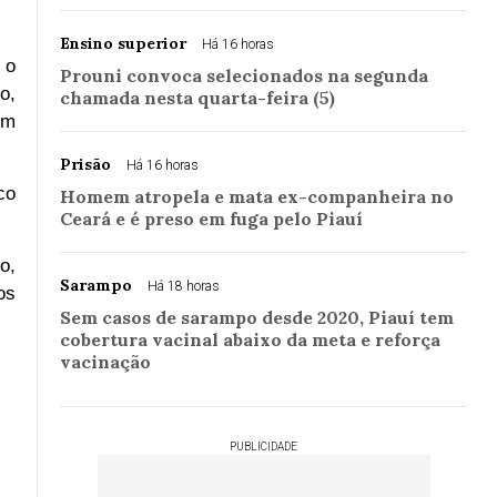
Ensino superior
Há 16 horas
 o
Prouni convoca selecionados na segunda
o,
chamada nesta quarta-feira (5)
um
Prisão
Há 16 horas
co
Homem atropela e mata ex-companheira no
Ceará e é preso em fuga pelo Piauí
o,
Sarampo
Há 18 horas
os
Sem casos de sarampo desde 2020, Piauí tem
cobertura vacinal abaixo da meta e reforça
vacinação
PUBLICIDADE