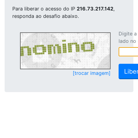
Para liberar o acesso
do IP
216.73.217.142
,
responda ao desafio abaixo.
Digite 
lado no
[trocar imagem]