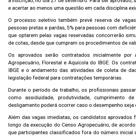
a inscrição, no dia 27 de setembro. Para ser aprovado,
e acertar ao menos uma questão em cada disciplina exig
O processo seletivo também prevê reserva de vagas
pessoas pretas e pardas, 5% para pessoas com deficiên
que optarem pelas vagas reservadas concorrerão simu
de cotas, desde que cumpram os procedimentos de valid
Os aprovados serão contratados inicialmente po
Agropecuário, Florestal e Aquícola do IBGE. Os cont
IBGE e o andamento das atividades de coleta de dad
legislação federal para contratações temporárias.
Durante o período de trabalho, os profissionais pass
como assiduidade, produtividade, cumprimento d
desligamento poderá ocorrer caso o desempenho seja c
Além das vagas imediatas, os candidatos aprovados 
longo da execução do Censo Agropecuário, de acordo c
que participantes classificados fora do número inicia