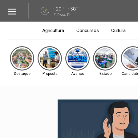
20
38
°C
°C
Picos, PI
Agricultura
Concursos
Cultura
Destaque
Proposta
Avanço
Estado
Candidat