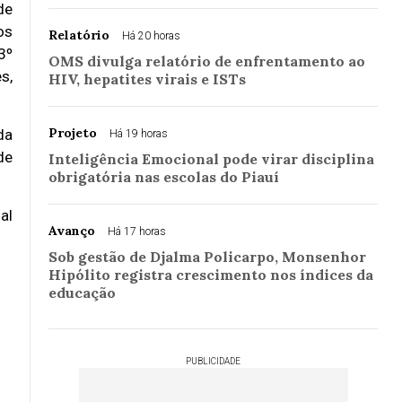
de
os
Relatório
Há 20 horas
3º
OMS divulga relatório de enfrentamento ao
s,
HIV, hepatites virais e ISTs
Projeto
da
Há 19 horas
de
Inteligência Emocional pode virar disciplina
obrigatória nas escolas do Piauí
al
Avanço
Há 17 horas
Sob gestão de Djalma Policarpo, Monsenhor
Hipólito registra crescimento nos índices da
educação
PUBLICIDADE