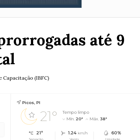
prorrogadas até 9
tal
 e Capacitação (IBFC)
Picos, PI
21°
Tempo limpo
Mín.
20°
Máx.
38°
21°
1.24
60%
km/h
Sensação
Vento
Umidade