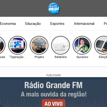
Economia
Educação
Esportes
Internacional
Po
uras
“Operação B-R-O-BRÓ”
Projeto
Relatório
Sucesso
Eleiç
PUBLICIDADE