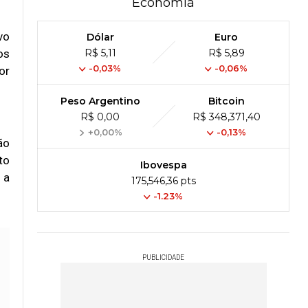
Economia
vo
Dólar
Euro
os
R$ 5,11
R$ 5,89
-0,03%
-0,06%
or
Peso Argentino
Bitcoin
R$ 0,00
R$ 348,371,40
+0,00%
-0,13%
ão
to
Ibovespa
 a
175,546,36 pts
-1.23%
PUBLICIDADE