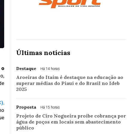
Últimas notícias
 o
Destaque
Há 14 horas
o,
Aroeiras do Itaim é destaque na educação ao
de
superar médias do Piauí e do Brasil no Ideb
2025
C)
,
Proposta
Há 15 horas
no
Projeto de Ciro Nogueira proíbe cobrança por
ue
água de poços em locais sem abastecimento
público