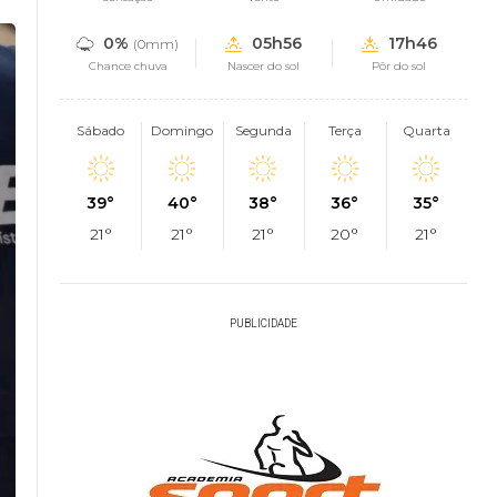
0%
05h56
17h46
(0mm)
Chance chuva
Nascer do sol
Pôr do sol
Sábado
Domingo
Segunda
Terça
Quarta
39°
40°
38°
36°
35°
21°
21°
21°
20°
21°
PUBLICIDADE