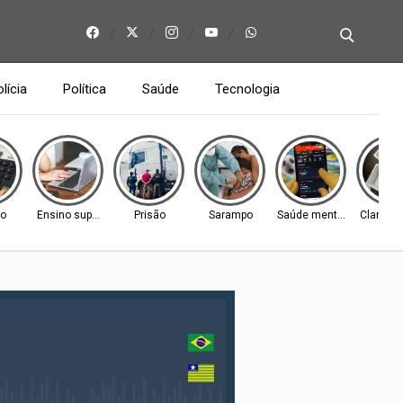
lícia
Política
Saúde
Tecnologia
ão
Ensino superior
Prisão
Sarampo
Saúde mental
Clandes