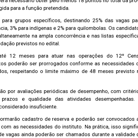
 será necessário obter pelo menos 18 pontos no total da pro
ida para a função pretendida.
 para grupos específicos, destinando 25% das vagas pa
cia, 3% para indígenas e 2% para quilombolas. Os candidat
ltaneamente na ampla concorrência e nas listas específic
ação previstos no edital.
r até 12 meses para atuar nas operações do 12º Cen
ratos poderão ser prorrogados conforme as necessidades 
os, respeitando o limite máximo de 48 meses previsto 
arão por avaliações periódicas de desempenho, com critéri
e prazos e qualidade das atividades desempenhadas.
onsiderado insuficiente.
formarão cadastro de reserva e poderão ser convocados 
om as necessidades do instituto. Na prática, isso signifi
l de vagas ainda poderão ser chamados durante a validade 