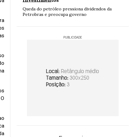
Investimentos
va
Queda do petróleo pressiona dividendos da
Petrobras e preocupa governo
ra
os
as
PUBLICIDADE
so
do
na
os
 O
ao
ca
da