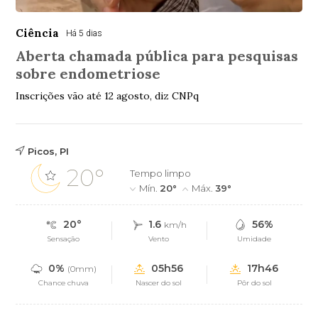
Ciência
Há 5 dias
Aberta chamada pública para pesquisas
sobre endometriose
Inscrições vão até 12 agosto, diz CNPq
Picos, PI
20°
Tempo limpo
Mín.
20°
Máx.
39°
20°
1.6
56%
km/h
Sensação
Vento
Umidade
0%
05h56
17h46
(0mm)
Chance chuva
Nascer do sol
Pôr do sol