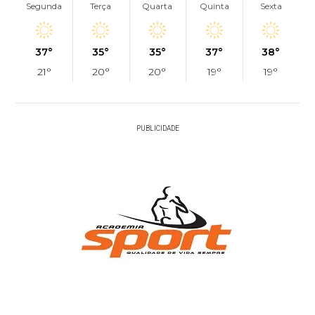
Segunda
Terça
Quarta
Quinta
Sexta
37°
35°
35°
37°
38°
21°
20°
20°
19°
19°
PUBLICIDADE