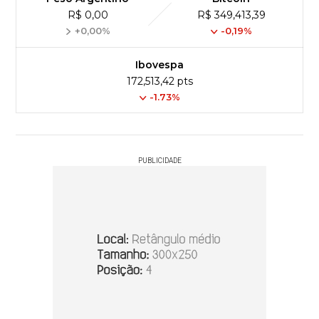
R$ 0,00
R$ 349,413,39
+0,00%
-0,19%
Ibovespa
172,513,42 pts
-1.73%
PUBLICIDADE