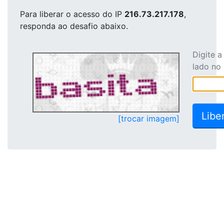
Para liberar o acesso
do IP
216.73.217.178
,
responda ao desafio abaixo.
Digite 
lado no
[trocar imagem]