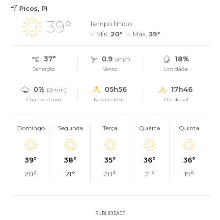
Picos, PI
39°
Tempo limpo
Mín.
20°
Máx.
39°
37°
0.9
18%
km/h
Sensação
Vento
Umidade
0%
05h56
17h46
(0mm)
Chance chuva
Nascer do sol
Pôr do sol
Domingo
Segunda
Terça
Quarta
Quinta
39°
38°
35°
36°
36°
20°
21°
20°
21°
19°
PUBLICIDADE