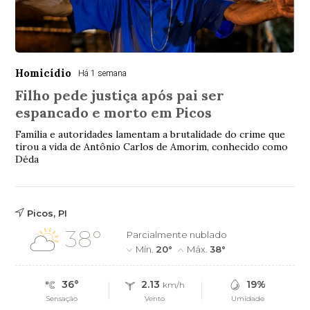
Homicídio
Há 1 semana
Filho pede justiça após pai ser
espancado e morto em Picos
Família e autoridades lamentam a brutalidade do crime que
tirou a vida de Antônio Carlos de Amorim, conhecido como
Déda
Picos, PI
38°
Parcialmente nublado
Mín.
20°
Máx.
38°
36°
2.13
19%
km/h
Sensação
Vento
Umidade