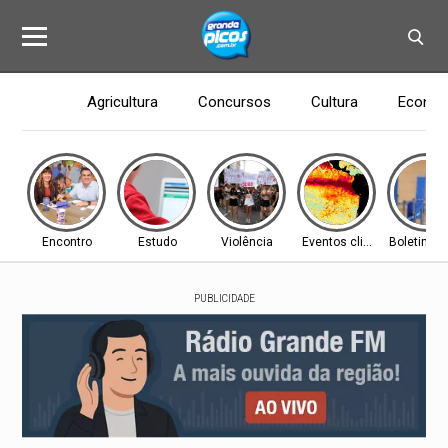
Agricultura
Concursos
Cultura
Econom
Encontro
Estudo
Violência
Eventos climáticos
Boletim In
PUBLICIDADE