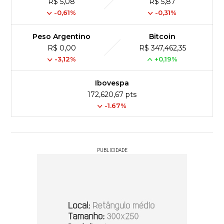
R$ 5,08
R$ 5,87
-0,61%
-0,31%
Peso Argentino
Bitcoin
R$ 0,00
R$ 347,462,35
-3,12%
+0,19%
Ibovespa
172,620,67 pts
-1.67%
PUBLICIDADE