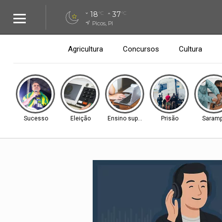
18
37
°C
°C
Picos, PI
Agricultura
Concursos
Cultura
Sucesso
Eleição
Ensino superior
Prisão
Saram