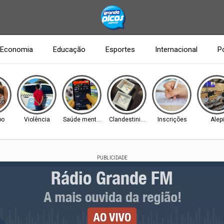
Economia
Educação
Esportes
Internacional
Po
po
Violência
Saúde mental
Clandestinidade
Inscrições
Alepi
PUBLICIDADE