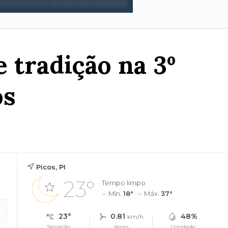
e tradição na 3º
os
Picos, PI
23°
Tempo limpo
Mín.
18°
Máx.
37°
23°
0.81
48%
km/h
Sensação
Vento
Umidade