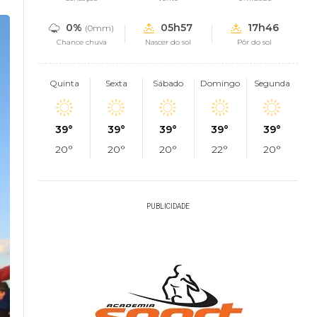
0%
05h57
17h46
(0mm)
Chance chuva
Nascer do sol
Pôr do sol
Quinta
Sexta
Sábado
Domingo
Segunda
39°
39°
39°
39°
39°
20°
20°
20°
22°
20°
PUBLICIDADE