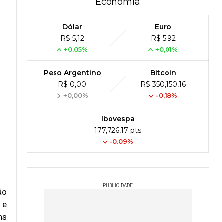
Economia
Dólar
Euro
R$ 5,12
R$ 5,92
+0,05%
+0,01%
Peso Argentino
Bitcoin
R$ 0,00
R$ 350,150,16
+0,00%
-0,18%
Ibovespa
177,726,17 pts
-0.09%
PUBLICIDADE
ão
 e
ns