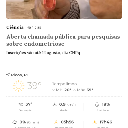
Ciência
Há 4 dias
Aberta chamada pública para pesquisas
sobre endometriose
Inscrições vão até 12 agosto, diz CNPq
Picos, PI
39°
Tempo limpo
Mín.
20°
Máx.
39°
37°
0.9
18%
km/h
Sensação
Vento
Umidade
0%
05h56
17h46
(0mm)
Chance chuva
Nascer do sol
Pôr do sol