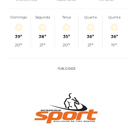
Domingo
Segunda
Terça
Quarta
Quinta
39°
38°
35°
36°
36°
20°
21°
20°
21°
19°
PUBLICIDADE