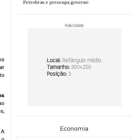
Petrobras e preocupa governo
PUBLICIDADE
os
ar
to
os
ao
s,
Economia
 A
 o