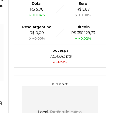
Dólar
Euro
mo
R$ 5,08
R$ 5,87
+0,04%
+0,00%
Peso Argentino
Bitcoin
R$ 0,00
R$ 350,129,73
+0,00%
+0,02%
Ibovespa
172,513,42 pts
-1.73%
PUBLICIDADE
a