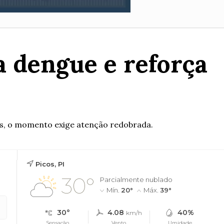
a dengue e reforça
dos, o momento exige atenção redobrada.
Picos, PI
30°
Parcialmente nublado
Mín.
20°
Máx.
39°
30°
4.08
40%
km/h
Sensação
Vento
Umidade