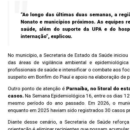
“Ao longo das últimas duas semanas, a regi
Nonato e municípios próximos. As equipes r
saúde, além do suporte da UPA e do hosp
internação”, explicou.
No município, a Secretaria de Estado da Saúde inicio
das áreas de vigilância ambiental e epidemiológica
profissionais de saúde e intensificar o combate aos fo
suspeito em Bonfim do Piauí e apoio na elaboração de p
Outro ponto de atenção é
Parnaíba, no litoral do es
casos.
Na Semana Epidemiológica 16, entre os dias 12 
mesmo período do ano passado. Em 2026, o municíp
enquanto em 2025 haviam sido registrados 30 casos pr
Diante desse cenário, a Secretaria de Saúde reforça
orientação é eliminar recipientes que possam acumular 