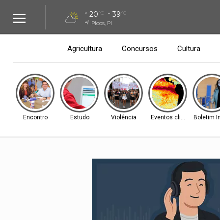
20
39
°C
°C
Picos, PI
Agricultura
Concursos
Cultura
Encontro
Estudo
Violência
Eventos climáticos
Boletim I