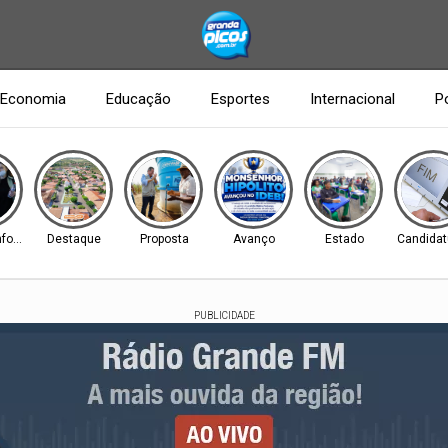
Economia
Educação
Esportes
Internacional
Po
nfoGripe
Destaque
Proposta
Avanço
Estado
Candidat
PUBLICIDADE