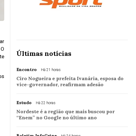
ar
 O
Últimas notícias
te
Encontro
Há 21 horas
os
Ciro Nogueira e prefeita Ivanária, esposa do
vice-governador, reafirmam adesão
Estudo
Há 22 horas
Nordeste é a região que mais buscou por
“Enem” no Google no último ano
Boletim InfoGripe