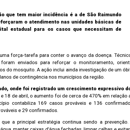
ão que tem maior incidência é a de São Raimundo
eforçaram o atendimento nas unidades básicas de
ital estadual para os casos que necessitam de
u uma força-tarefa para conter o avanço da doença. Técnic
 foram enviados para reforçar o monitoramento, orient
cos do mosquito. A ação inclui ainda investigação de um óbi
lanos de contingência nos municípios da região.
tado, onde foi registrado um crescimento expressivo d
e 18 de abril, o aumento foi de cerca de 470% em relação 
io contabiliza 169 casos prováveis e 136 confirmado
ováveis e 29 confirmados.
 que a principal estratégia continua sendo a prevenção.
água, manter caixas d’água fechadas, limpar calhas e evitar