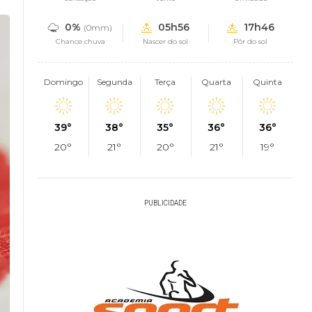
0%
05h56
17h46
(0mm)
Chance chuva
Nascer do sol
Pôr do sol
Domingo
Segunda
Terça
Quarta
Quinta
39°
38°
35°
36°
36°
20°
21°
20°
21°
19°
PUBLICIDADE