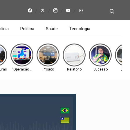
lícia
Política
Saúde
Tecnologia
uras
“Operação B-R-O-BRÓ”
Projeto
Relatório
Sucesso
Eleiç