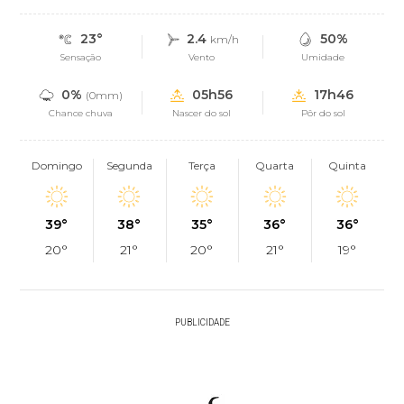
23°
2.4
50%
km/h
Sensação
Vento
Umidade
0%
05h56
17h46
(0mm)
Chance chuva
Nascer do sol
Pôr do sol
Domingo
Segunda
Terça
Quarta
Quinta
39°
38°
35°
36°
36°
20°
21°
20°
21°
19°
PUBLICIDADE