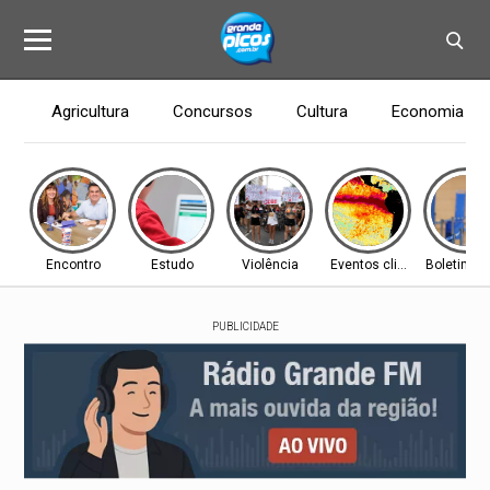
Agricultura
Concursos
Cultura
Economia
Encontro
Estudo
Violência
Eventos climáticos
Boletim In
PUBLICIDADE