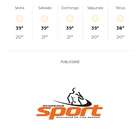
Sexta
Sábado
Domingo
Segunda
Terça
39°
39°
39°
39°
38°
20°
21°
21°
20°
20°
PUBLICIDADE