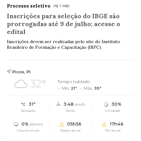
Processo seletivo
Há 1 mês
Inscrições para seleção do IBGE são
prorrogadas até 9 de julho; acesse o
edital
Inscrições devem ser realizadas pelo site do Instituto
Brasileiro de Formação e Capacitação (IBFC)
Picos, PI
32°
Tempo nublado
Mín.
21°
Máx.
39°
31°
3.48
30%
km/h
Sensação
Vento
Umidade
0%
05h56
17h46
(0mm)
Chance chuva
Nascer do sol
Pôr do sol